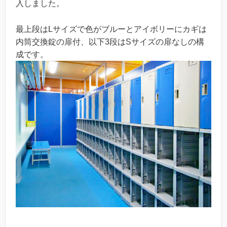
入しました。
最上段はLサイズで色がブルーとアイボリーにカギは
内筒交換錠の扉付、以下3段はSサイズの扉なしの構
成です。